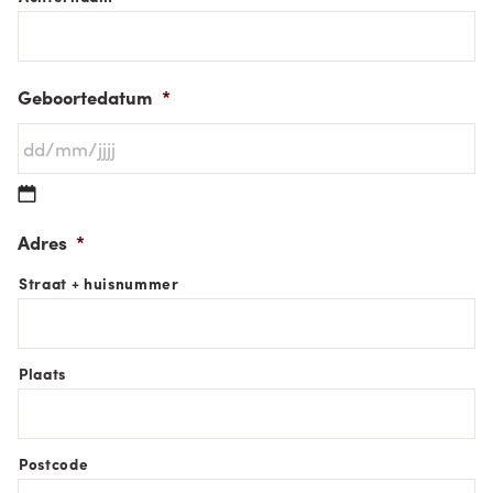
Geboortedatum
*
DD
Adres
*
slash
Straat + huisnummer
MM
slash
JJJJ
Plaats
Postcode