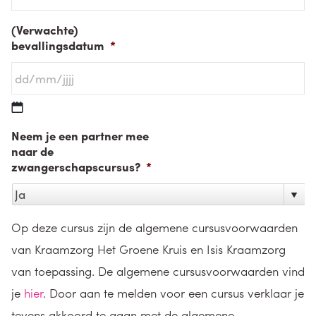
(Verwachte)
bevallingsdatum
*
DD
Neem je een partner mee
slash
naar de
zwangerschapscursus?
*
MM
slash
JJJJ
Op deze cursus zijn de algemene cursusvoorwaarden
van Kraamzorg Het Groene Kruis en Isis Kraamzorg
van toepassing. De algemene cursusvoorwaarden vind
je
hier
. Door aan te melden voor een cursus verklaar je
tevens akkoord te gaan met de algemene